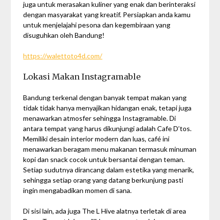
juga untuk merasakan kuliner yang enak dan berinteraksi
dengan masyarakat yang kreatif. Persiapkan anda kamu
untuk menjelajahi pesona dan kegembiraan yang
disuguhkan oleh Bandung!
https://walettoto4d.com/
Lokasi Makan Instagramable
Bandung terkenal dengan banyak tempat makan yang
tidak tidak hanya menyajikan hidangan enak, tetapi juga
menawarkan atmosfer sehingga Instagramable. Di
antara tempat yang harus dikunjungi adalah Cafe D’tos.
Memiliki desain interior modern dan luas, café ini
menawarkan beragam menu makanan termasuk minuman
kopi dan snack cocok untuk bersantai dengan teman.
Setiap sudutnya dirancang dalam estetika yang menarik,
sehingga setiap orang yang datang berkunjung pasti
ingin mengabadikan momen di sana.
Di sisi lain, ada juga The L Hive alatnya terletak di area