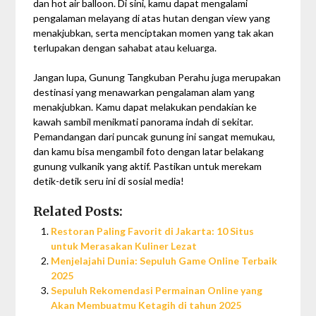
dan hot air balloon. Di sini, kamu dapat mengalami
pengalaman melayang di atas hutan dengan view yang
menakjubkan, serta menciptakan momen yang tak akan
terlupakan dengan sahabat atau keluarga.
Jangan lupa, Gunung Tangkuban Perahu juga merupakan
destinasi yang menawarkan pengalaman alam yang
menakjubkan. Kamu dapat melakukan pendakian ke
kawah sambil menikmati panorama indah di sekitar.
Pemandangan dari puncak gunung ini sangat memukau,
dan kamu bisa mengambil foto dengan latar belakang
gunung vulkanik yang aktif. Pastikan untuk merekam
detik-detik seru ini di sosial media!
Related Posts:
Restoran Paling Favorit di Jakarta: 10 Situs
untuk Merasakan Kuliner Lezat
Menjelajahi Dunia: Sepuluh Game Online Terbaik
2025
Sepuluh Rekomendasi Permainan Online yang
Akan Membuatmu Ketagih di tahun 2025