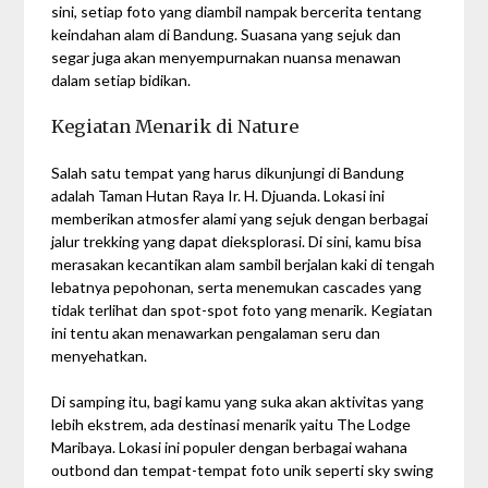
sini, setiap foto yang diambil nampak bercerita tentang
keindahan alam di Bandung. Suasana yang sejuk dan
segar juga akan menyempurnakan nuansa menawan
dalam setiap bidikan.
Kegiatan Menarik di Nature
Salah satu tempat yang harus dikunjungi di Bandung
adalah Taman Hutan Raya Ir. H. Djuanda. Lokasi ini
memberikan atmosfer alami yang sejuk dengan berbagai
jalur trekking yang dapat dieksplorasi. Di sini, kamu bisa
merasakan kecantikan alam sambil berjalan kaki di tengah
lebatnya pepohonan, serta menemukan cascades yang
tidak terlihat dan spot-spot foto yang menarik. Kegiatan
ini tentu akan menawarkan pengalaman seru dan
menyehatkan.
Di samping itu, bagi kamu yang suka akan aktivitas yang
lebih ekstrem, ada destinasi menarik yaitu The Lodge
Maribaya. Lokasi ini populer dengan berbagai wahana
outbond dan tempat-tempat foto unik seperti sky swing