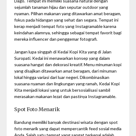
Dago. Tempat ini memiliki suasana natural dengan
sejumlah tanaman hijau dan seputar outdoor yang
nyaman. Pilihan makanan yang ditawarkan amat beragam,
fokus pada hidangan yang sehat dan segara. Tempat ini
kerap menjadi tempat foto yang Instagramable karena
keindahan alamnya, sehingga sebagai tempat favorit bagi
mereka influencer dan penggemar fotografi.
Jangan lupa singgah di Kedai Kopi Kita yang di Jalan
Suropati. Kedai ini menawarkan konsep yang dalam
suasana hangat dan dekorasi kreatif. Menu minuman kopi
yang disajikan ditawarkan amat beragam, dari minuman
lokal hingga variasi dari luar negeri. Dikombinasikan
suasana nyaman dan lingkungan yang ramah, Kedai Kopi
Kita menjadi lokasi yang untuk bersosialisasi sambil
merasakan makanan lezat dan pastinya Instagramable.
Spot Foto Menarik
Bandung memiliki banyak destinasi wisata dengan spot
foto menarik yang dapat mempercantik feed sosial media
Anda. Salah satu tempat yang sangat terkenal adalah