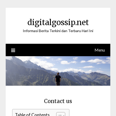
Skip
to
content
digitalgossip.net
Informasi Berita Terkini dan Terbaru Hari Ini
Menu
Contact us
Table of Contents