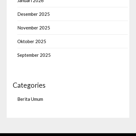
Januari 2026
Desember 2025
November 2025
Oktober 2025
September 2025
Categories
Berita Umum